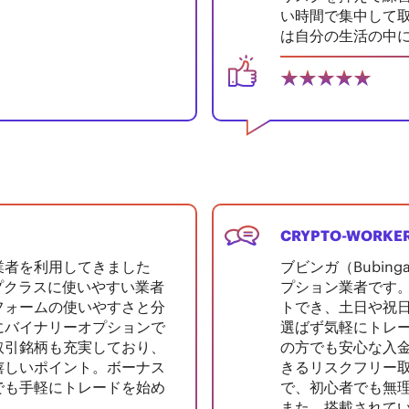
い時間で集中して
は自分の生活の中
CRYPTO-WORKE
業者を利用してきました
ブビンガ（Bubi
ップクラスに使いやすい業者
プション業者です。
フォームの使いやすさと分
トでき、土日や祝日
にバイナリーオプションで
選ばず気軽にトレー
取引銘柄も充実しており、
の方でも安心な入
嬉しいポイント。ボーナス
きるリスクフリー
でも手軽にトレードを始め
で、初心者でも無
また、搭載されて