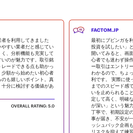
FACTOM.JP
業者を利用してきました
最初にブビンガを
いやすい業者だと感じてい
投資を試したい」
くく、分析機能も充実して
開いてみると、画
すいのが魅力です。取引銘
心者でも迷わず操
トレードできる点も助かっ
ー取引はエントリ
、少額から始めたい初心者
わかるので、ちょ
るのも嬉しいポイント。真
利です。 実際に使
、十分に検討する価値があ
までのスピード感
。
いを止められるこ
定して高く、明確
が深い」という魅力
OVERALL RATING: 5.0
丁寧で、初期設定
事が届き、不安が
ッシュバック企画
リスクを抑えて練習