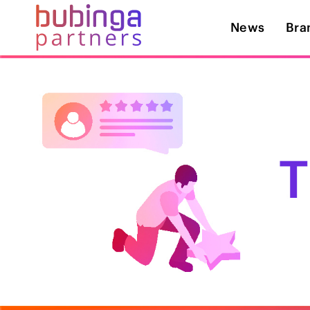
News
Bra